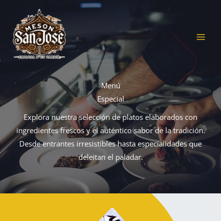
Ir
al
contenido
Menú
Especial
Explora nuestra selección de platos elaborados con
ingredientes frescos y el auténtico sabor de la tradición.
Desde entrantes irresistibles hasta especialidades que
deleitan el paladar.