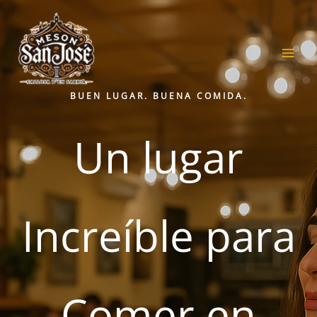
Ir
al
contenido
BUEN LUGAR. BUENA COMIDA.
Un lugar
Increíble para
Comer en